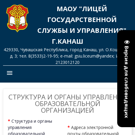
МАОУ "ЛИЦЕЙ
ГОСУДАРСТВЕННОЙ
СЛУЖБЫ И УПРАВЛЕНИЯ"
Г.КАНАШ
Версия для слабовидящих
429330, Чувашская Республика, город Канаш, ул. О.Кошевого,
д. 3; тел. 8(3533)2-19-95; e-mail: gsiu.liceum@yandex; ИНН
2123012120
menu
СТРУКТУРА И ОРГАНЫ УПРАВЛЕНИЯ
ОБРАЗОВАТЕЛЬНОЙ
ОРГАНИЗАЦИЕЙ
*
Структура и органы
управления
*
Адреса электронной
образовательной
почты образовательной