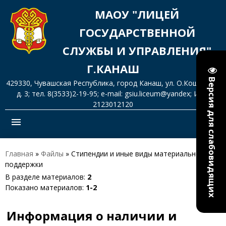
МАОУ "ЛИЦЕЙ
ГОСУДАРСТВЕННОЙ
СЛУЖБЫ И УПРАВЛЕНИЯ"
Г.КАНАШ
Версия для слабовидящих
429330, Чувашская Республика, город Канаш, ул. О.Кошевого,
д. 3; тел. 8(3533)2-19-95; e-mail: gsiu.liceum@yandex; ИНН
2123012120
menu
Главная
»
Файлы
» Стипендии и иные виды материальной
поддержки
В разделе материалов
:
2
Показано материалов
:
1-2
Информация о наличии и