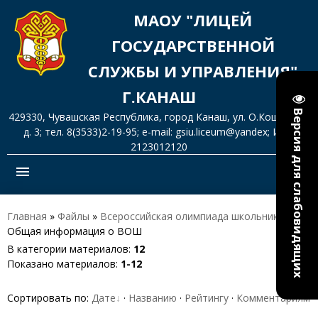
МАОУ "ЛИЦЕЙ
ГОСУДАРСТВЕННОЙ
СЛУЖБЫ И УПРАВЛЕНИЯ"
Г.КАНАШ
Версия для слабовидящих
429330, Чувашская Республика, город Канаш, ул. О.Кошевого,
д. 3; тел. 8(3533)2-19-95; e-mail: gsiu.liceum@yandex; ИНН
2123012120
menu
Главная
»
Файлы
»
Всероссийская олимпиада школьников
»
Общая информация о ВОШ
В категории материалов
:
12
Показано материалов
:
1-12
Сортировать по
:
Дате
·
Названию
·
Рейтингу
·
Комментариям