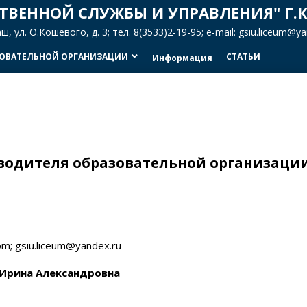
ТВЕННОЙ СЛУЖБЫ И УПРАВЛЕНИЯ" Г.
 ул. О.Кошевого, д. 3; тел. 8(3533)2-19-95; e-mail: gsiu.liceum@
ЗОВАТЕЛЬНОЙ ОРГАНИЗАЦИИ
СТАТЬИ
keyboard_arrow_down
Информация
оводителя образовательной организаци
om; gsiu.liceum@yandex.ru
 Ирина Александровна