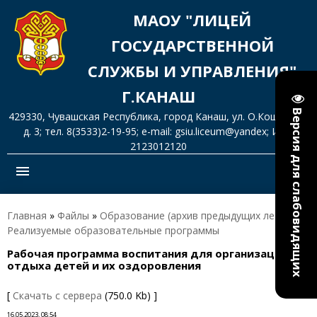
МАОУ "ЛИЦЕЙ
ГОСУДАРСТВЕННОЙ
СЛУЖБЫ И УПРАВЛЕНИЯ"
Г.КАНАШ
Версия для слабовидящих
429330, Чувашская Республика, город Канаш, ул. О.Кошевого,
д. 3; тел. 8(3533)2-19-95; e-mail: gsiu.liceum@yandex; ИНН
2123012120
menu
Главная
»
Файлы
»
Образование (архив предыдущих лет)
»
Реализуемые образовательные программы
Рабочая программа воспитания для организаций
отдыха детей и их оздоровления
[
Скачать с сервера
(750.0 Kb) ]
16.05.2023, 08:54