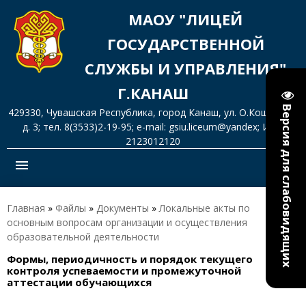
МАОУ "ЛИЦЕЙ
ГОСУДАРСТВЕННОЙ
СЛУЖБЫ И УПРАВЛЕНИЯ"
Г.КАНАШ
Версия для слабовидящих
429330, Чувашская Республика, город Канаш, ул. О.Кошевого,
д. 3; тел. 8(3533)2-19-95; e-mail: gsiu.liceum@yandex; ИНН
2123012120
menu
Главная
»
Файлы
»
Документы
»
Локальные акты по
основным вопросам организации и осуществления
образовательной деятельности
Формы, периодичность и порядок текущего
контроля успеваемости и промежуточной
аттестации обучающихся