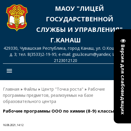
МАОУ "ЛИЦЕЙ
ГОСУДАРСТВЕННОЙ
СЛУЖБЫ И УПРАВЛЕНИЯ"
Г.КАНАШ
Версия для слабовидящих
429330, Чувашская Республика, город Канаш, ул. О.Кошевого,
д. 3; тел. 8(3533)2-19-95; e-mail: gsiu.liceum@yandex; ИНН
2123012120
menu
Главная
»
Файлы
»
Центр "Точка роста"
»
Рабочие
программы предметов, реализуемых на базе
образовательного центра
Рабочие программы ООО по химии (8-9) классы
16.08.2021, 14:12