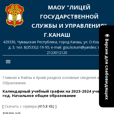
МАОУ "ЛИЦЕЙ
ГОСУДАРСТВЕННОЙ
СЛУЖБЫ И УПРАВЛЕНИЯ"
Г.КАНАШ
Версия для слабовидящих
429330, Чувашская Республика, город Канаш, ул. О.Кошевого,
д. 3; тел. 8(3533)2-19-95; e-mail: gsiu.liceum@yandex; ИНН
2123012120
menu
Главная
»
Файлы
»
Архив раздела основные сведения
»
Образование
Календарный учебный график на 2023-2024 учебный
год. Начальное общее образование
[
Скачать с сервера
(415.8 Kb) ]
30.09.2024, 14:30