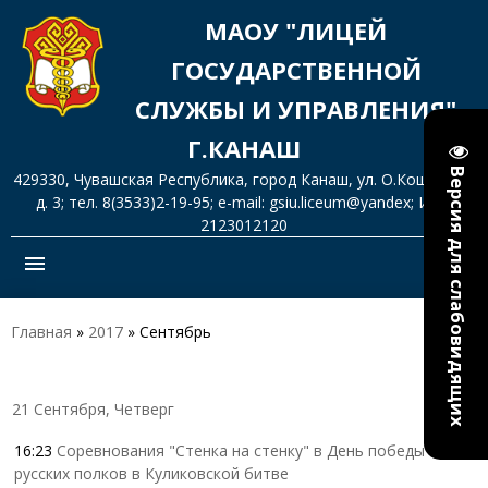
МАОУ "ЛИЦЕЙ
ГОСУДАРСТВЕННОЙ
СЛУЖБЫ И УПРАВЛЕНИЯ"
Г.КАНАШ
Версия для слабовидящих
429330, Чувашская Республика, город Канаш, ул. О.Кошевого,
д. 3; тел. 8(3533)2-19-95; e-mail: gsiu.liceum@yandex; ИНН
2123012120
menu
Главная
»
2017
»
Сентябрь
21 Сентября, Четверг
16:23
Соревнования "Стенка на стенку" в День победы
русских полков в Куликовской битве