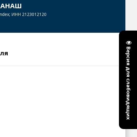
КАНАШ
yandex; ИНН 2123012120
Версия для слабовидящих
еля