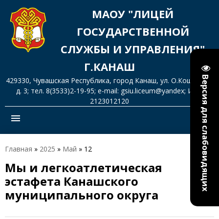
МАОУ "ЛИЦЕЙ
ГОСУДАРСТВЕННОЙ
СЛУЖБЫ И УПРАВЛЕНИЯ"
Г.КАНАШ
Версия для слабовидящих
429330, Чувашская Республика, город Канаш, ул. О.Кошевого,
д. 3; тел. 8(3533)2-19-95; e-mail: gsiu.liceum@yandex; ИНН
2123012120
menu
Главная
»
2025
»
Май
»
12
Мы и легкоатлетическая
эстафета Канашского
муниципального округа