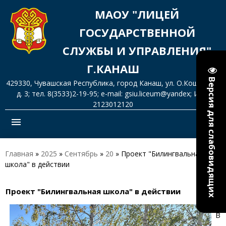
МАОУ "ЛИЦЕЙ
ГОСУДАРСТВЕННОЙ
СЛУЖБЫ И УПРАВЛЕНИЯ"
Г.КАНАШ
Версия для слабовидящих
429330, Чувашская Республика, город Канаш, ул. О.Кошевого,
д. 3; тел. 8(3533)2-19-95; e-mail: gsiu.liceum@yandex; ИНН
2123012120
menu
Главная
»
2025
»
Сентябрь
»
20
» Проект "Билингвальная
школа" в действии
Проект "Билингвальная школа" в действии
16:01
В