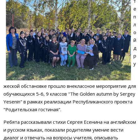
т
ё
п
л
о
й
д
р
у
жеской обстановке прошло внеклассное мероприятие для
обучающихся 5-6, 9 классов "The Golden autumn by Sergey
Yesenin" в рамках реализации Республиканского проекта
"Родительская гостиная".
Ребята рассказывали стихи Сергея Есенина на английском
и русском языках, показали родителям умение вести
диалог и отвечать на вопросы учителя, описывать