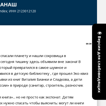
КАНАШ
yandex; ИНН 2123012120
Версия для слабовидящих
09:39
 спасали планету и нашли сокровища в
сегодня тишину здесь объявили вне закона! В
оторый превратился в самое шумное и
вился в детскую библиотеку , где прошел Эко-квиз
вки из книг Виталия Бианки и Сладкова, а дети
сии» в природе (санитар, строитель, разносчик
 книга»... но не просто как экспонат. Детям
х нужно спасать чтобы выяснить: могут ли книги