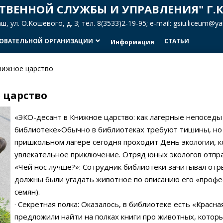
ТВЕННОЙ СЛУЖБЫ И УПРАВЛЕНИЯ" Г.
 ул. О.Кошевого, д. 3; тел. 8(3533)2-19-95; e-mail: gsiu.liceum@
ЗОВАТЕЛЬНОЙ ОРГАНИЗАЦИИ
СТАТЬИ
keyboard_arrow_down
Информация
нижное царство
 царство
«ЭКО-десант в Книжное царство: как лагерные непоседы
библиотеке»Обычно в библиотеках требуют тишины, но 
пришкольном лагере сегодня проходит День экологии, к
увлекательное приключение. Отряд юных экологов отпра
«Чей нос лучше?»: Сотрудник библиотеки зачитывал отры
должны были угадать животное по описанию его «профес
семян).
· Секретная полка: Оказалось, в библиотеке есть «Красная
предложили найти на полках книги про животных, которы