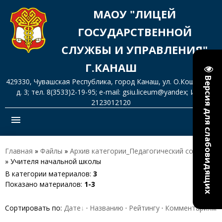
МАОУ "ЛИЦЕЙ
ГОСУДАРСТВЕННОЙ
СЛУЖБЫ И УПРАВЛЕНИЯ"
Г.КАНАШ
Версия для слабовидящих
429330, Чувашская Республика, город Канаш, ул. О.Кошевого,
д. 3; тел. 8(3533)2-19-95; e-mail: gsiu.liceum@yandex; ИНН
2123012120
menu
Главная
»
Файлы
»
Архив категории_Педагогический состав
» Учителя начальной школы
В категории материалов
:
3
Показано материалов
:
1-3
Сортировать по
:
Дате
·
Названию
·
Рейтингу
·
Комментариям