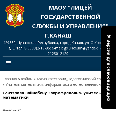
МАОУ "ЛИЦЕЙ
ГОСУДАРСТВЕННОЙ
СЛУЖБЫ И УПРАВЛЕНИЯ"
Г.КАНАШ
Версия для слабовидящих
429330, Чувашская Республика, город Канаш, ул. О.Кошевого,
д. 3; тел. 8(3533)2-19-95; e-mail: gsiu.liceum@yandex; ИНН
2123012120
menu
Главная
»
Файлы
»
Архив категории_Педагогический состав
»
Учителя математики, информатики и естественных наук
Санзяпова Зайнебену Захрифулловна- учитель
математики
26.09.2019, 21:37