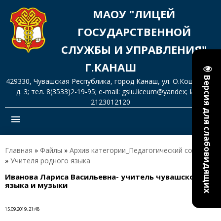
МАОУ "ЛИЦЕЙ
ГОСУДАРСТВЕННОЙ
СЛУЖБЫ И УПРАВЛЕНИЯ"
Г.КАНАШ
Версия для слабовидящих
429330, Чувашская Республика, город Канаш, ул. О.Кошевого,
д. 3; тел. 8(3533)2-19-95; e-mail: gsiu.liceum@yandex; ИНН
2123012120
menu
Главная
»
Файлы
»
Архив категории_Педагогический состав
»
Учителя родного языка
Иванова Лариса Васильевна- учитель чувашского
языка и музыки
15.09.2019, 21:48