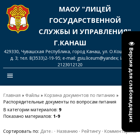
МАОУ "ЛИЦЕЙ
ГОСУДАРСТВЕННОЙ
СЛУЖБЫ И УПРАВЛЕНИЯ"
Г.КАНАШ
Версия для слабовидящих
429330, Чувашская Республика, город Канаш, ул. О.Кошевого,
д. 3; тел. 8(3533)2-19-95; e-mail: gsiu.liceum@yandex; ИНН
2123012120
menu
Главная
»
Файлы
»
Корзина документов по питанию
»
Распорядительные документы по вопросам питания
В категории материалов
:
9
Показано материалов
:
1-9
Сортировать по
:
Дате
·
Названию
·
Рейтингу
·
Комментариям