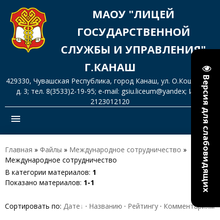
МАОУ "ЛИЦЕЙ
ГОСУДАРСТВЕННОЙ
СЛУЖБЫ И УПРАВЛЕНИЯ"
Г.КАНАШ
Версия для слабовидящих
429330, Чувашская Республика, город Канаш, ул. О.Кошевого,
д. 3; тел. 8(3533)2-19-95; e-mail: gsiu.liceum@yandex; ИНН
2123012120
menu
Главная
»
Файлы
»
Международное сотрудничество
»
Международное сотрудничество
В категории материалов
:
1
Показано материалов
:
1-1
Сортировать по
:
Дате
·
Названию
·
Рейтингу
·
Комментариям