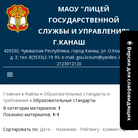
МАОУ "ЛИЦЕЙ
ГОСУДАРСТВЕННОЙ
СЛУЖБЫ И УПРАВЛЕНИЯ"
Г.КАНАШ
Версия для слабовидящих
429330, Чувашская Республика, город Канаш, ул. О.Кошевого,
д. 3; тел. 8(3533)2-19-95; e-mail: gsiu.liceum@yandex; ИНН
2123012120
menu
Главная
»
Файлы
»
Образовательные стандарты и
требования
» Образовательные стандарты
В категории материалов
:
1
Показано материалов
:
1-1
Сортировать по
:
Дате
·
Названию
·
Рейтингу
·
Комментариям