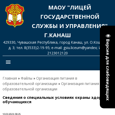
МАОУ "ЛИЦЕЙ
ГОСУДАРСТВЕННОЙ
СЛУЖБЫ И УПРАВЛЕНИЯ"
Г.КАНАШ
Версия для слабовидящих
429330, Чувашская Республика, город Канаш, ул. О.Кошевого,
д. 3; тел. 8(3533)2-19-95; e-mail: gsiu.liceum@yandex; ИНН
2123012120
menu
Главная
»
Файлы
»
Организация питания в
образовательной организации
»
Организация питания в
образовательной организации
Сведения о специальных условиях охраны здоровья
обучающихся
10.03.2023, 09:25