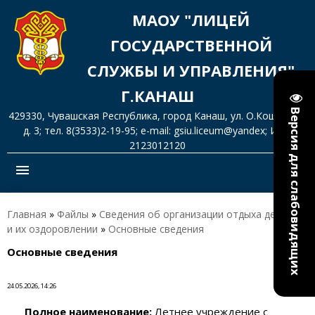
МАОУ "ЛИЦЕЙ
ГОСУДАРСТВЕННОЙ
СЛУЖБЫ И УПРАВЛЕНИЯ"
Г.КАНАШ
Версия для слабовидящих
429330, Чувашская Республика, город Канаш, ул. О.Кошевого,
д. 3; тел. 8(3533)2-19-95; e-mail: gsiu.liceum@yandex; ИНН
2123012120
menu
Главная
»
Файлы
»
Сведения об организации отдыха детей
и их оздоровлении
»
Основные сведения
Основные сведения
24.05.2026, 14:26
Полное наименование:
Летнее учреждение с