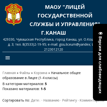
МАОУ "ЛИЦЕЙ
ГОСУДАРСТВЕННОЙ
СЛУЖБЫ И УПРАВЛЕНИЯ"
Г.КАНАШ
Версия для слабовидящих
429330, Чувашская Республика, город Канаш, ул. О.Кошевого,
д. 3; тел. 8(3533)2-19-95; e-mail: gsiu.liceum@yandex; ИНН
2123012120
menu
Главная
»
Файлы
»
Корзина
» Начальное общее
образование в Лицее (1-4 классы)
В категории материалов
:
5
Показано материалов
:
1-5
Сортировать по
:
Дате
·
Названию
·
Рейтингу
·
Комментариям