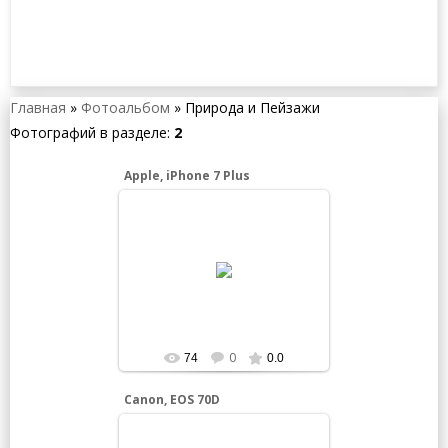
Главная
»
Фотоальбом
»
Природа и Пейзажи
Фотографий в разделе
:
2
Apple, iPhone 7 Plus
18.02.2025
Photo by
https://unsplash.com/photos/gray-
concrete-road-near-mountain-under-
gray-sky-jNE-iFBiVv8
0
74
0.0
Canon, EOS 70D