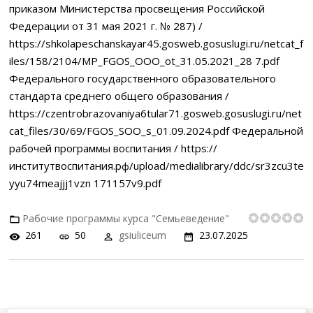
приказом Министерства просвещения Российской
Федерации от 31 мая 2021 г. № 287) /
https://shkolapeschanskayar45.gosweb.gosuslugi.ru/netcat_f
iles/158/2104/MP_FGOS_OOO_ot_31.05.2021_28 7.pdf
Федерального государственного образовательного
стандарта среднего общего образования /
https://czentrobrazovaniya6tular71.gosweb.gosuslugi.ru/net
cat_files/30/69/FGOS_SOO_s_01.09.2024.pdf Федеральной
рабочей программы воспитания / https://
институтвоспитания.рф/upload/medialibrary/ddc/sr3zcu3te
yyu74meajjj1vzn 171157v9.pdf
Рабочие программы курса "Семьеведение"
261
50
gsiuliceum
23.07.2025