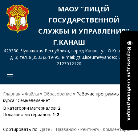
МАОУ "ЛИЦЕЙ
ГОСУДАРСТВЕННОЙ
СЛУЖБЫ И УПРАВЛЕНИЯ"
Г.КАНАШ
Версия для слабовидящих
429330, Чувашская Республика, город Канаш, ул. О.Кошевого,
д. 3; тел. 8(3533)2-19-95; e-mail: gsiu.liceum@yandex; ИНН
2123012120
menu
Главная
»
Файлы
»
Образование
» Рабочие программы
курса "Семьеведение"
В категории материалов
:
2
Показано материалов
:
1-2
Сортировать по
:
Дате
·
Названию
·
Рейтингу
·
Комментариям