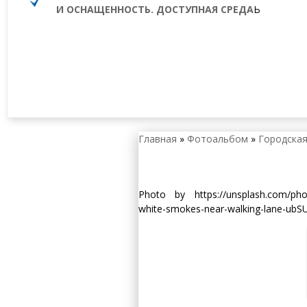
И ОСНАЩЕННОСТЬ. ДОСТУПНАЯ СРЕДА
Ь
Главная
»
Фотоальбом
»
Городская
Photo by https://unsplash.com/photo
white-smokes-near-walking-lane-ubS