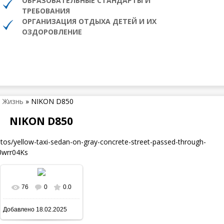
ОБРАЗОВАТЕЛЬНЫЕ СТАНДАРТЫ И
ТРЕБОВАНИЯ
ОРГАНИЗАЦИЯ ОТДЫХА ДЕТЕЙ И ИХ
ОЗДОРОВЛЕНИЕ
 Жизнь
»
NIKON D850
NIKON D850
s/yellow-taxi-sedan-on-gray-concrete-street-passed-through-
Uwrr04Ks
76
0
0.0
В реальном размере
Добавлено
18.02.2025
640x800
/ 109.0Kb